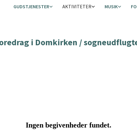
GUDSTJENESTER
AKTIVITETER
MUSIK
FO
oredrag i Domkirken / sogneudflugt