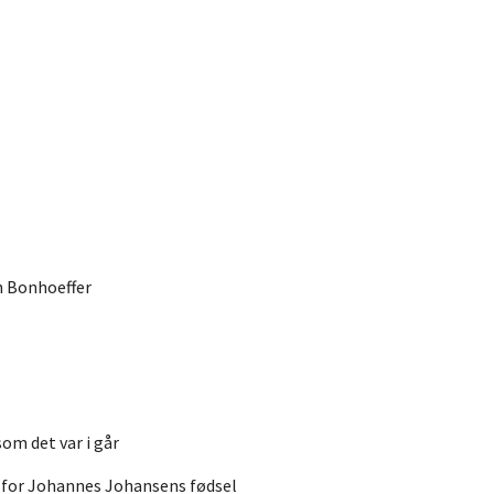
h Bonhoeffer
som det var i går
n for Johannes Johansens fødsel