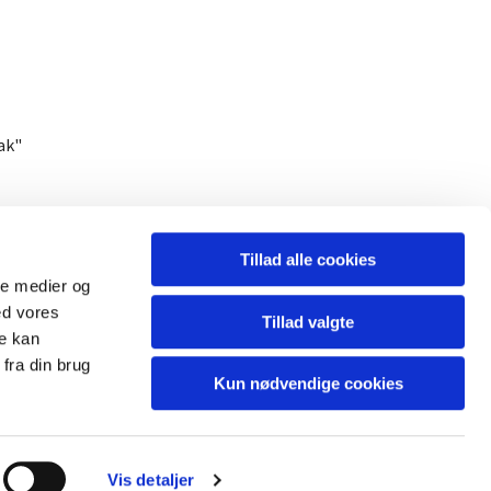
ak"
k Scavenius"
Tillad alle cookies
ale medier og
ed vores
Tillad valgte
re kan
fra din brug
Kun nødvendige cookies
Vis detaljer