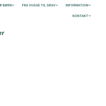
R BØRN
FRA VUGGE TIL GRAV
INFORMATION
KONTAKT
er