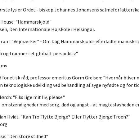
 første lys er Ordet - biskop Johannes Johansens salmeforfattersk
vieHouse: "Hammarskjöld"
en, Den Internationale Højskole i Helsingør.
strøm: "Vejmærker" - Om Dag Hammarskjölds efterladte manuskri
ab og traumer i et globalt perspektiv"
 mv.
 for etisk råd, professor emeritus Gorm Greisen: "Hvornår bliver
teknologiske udvikling ved behandling af syge nyfødte og for tid
ch: "Fiks lige mit liv, please"
re omstændigheder med sorg, død og angst - at magtesløsheden er
ian Hvidt: "Kan Tro Flytte Bjerge? Eller Flytter Bjerge Troen?"
sorg
se: "Den store stilhed"