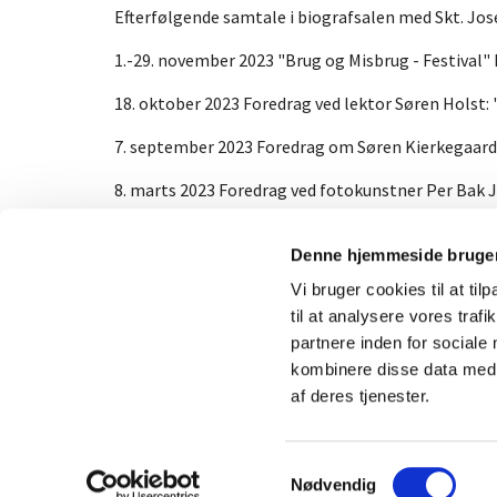
Efterfølgende samtale i biografsalen med Skt. Jos
1.-29. november 2023 "Brug og Misbrug - Festival
18. oktober 2023 Foredrag ved lektor Søren Holst:
7. september 2023 Foredrag om Søren Kierkegaard 
8. marts 2023 Foredrag ved fotokunstner Per Bak J
8. februar 2023 Foredrag ved journalist og skriben
Denne hjemmeside bruger
Vi bruger cookies til at til
til at analysere vores tra
partnere inden for sociale
kombinere disse data med a
af deres tjenester.
S
Nødvendig