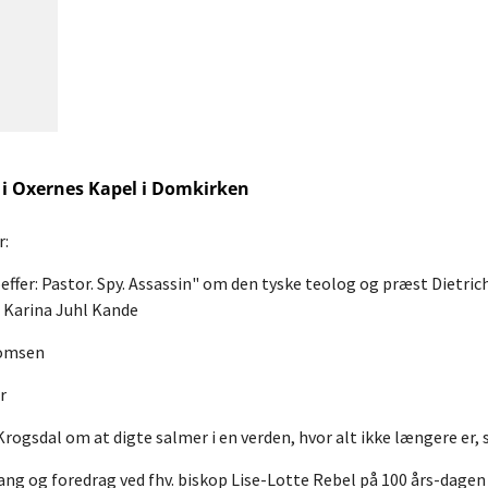
t i Oxernes Kapel i Domkirken
r:
ffer: Pastor. Spy. Assassin" om den tyske teolog og præst Dietric
 Karina Juhl Kande
homsen
r
Krogsdal om at digte salmer i en verden, hvor alt ikke længere er, 
ang og foredrag ved fhv. biskop Lise-Lotte Rebel på 100 års-dage