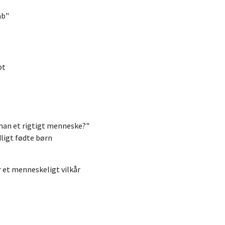
ab"
pt
 man et rigtigt menneske?"
ligt fødte børn
 et menneskeligt vilkår