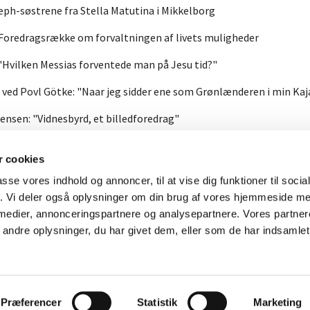
eph-søstrene fra Stella Matutina i Mikkelborg
" Foredragsrække om forvaltningen af livets muligheder
 "Hvilken Messias forventede man på Jesu tid?"
ved Povl Götke: "Naar jeg sidder ene som Grønlænderen i min Kaj
ensen: "Vidnesbyrd, et billedforedrag"
t Birgithe Kosovic: "Demokrati og fjendskab - fortællingen om Eri
 cookies
passe vores indhold og annoncer, til at vise dig funktioner til soci
fik. Vi deler også oplysninger om din brug af vores hjemmeside m
 medier, annonceringspartnere og analysepartnere. Vores partne
Kontakt
Cookiepolitik
ndre oplysninger, du har givet dem, eller som de har indsamlet 
Privatlivspolitik
Log på ChurchDesk
Præferencer
Statistik
Marketing