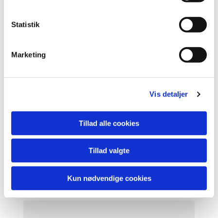
y
k
k
Statistik
Familiegudstjenester med dåb
e
v
Marketing
a
Læs mere her
l
g
Vis detaljer
Tillad alle cookies
Konfirmandgudstjenester
Tillad valgte
Læs mere her
Kun nødvendige cookies