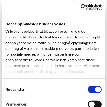
Denne hjemmeside bruger cookies
Højmesse
Vi bruger cookies til at tilpasse vores indhold og
annoncer, til at vise dig funktioner til sociale medier og til
at analysere vores trafik. Vi deler også oplysninger om
Læs mere her
din brug af vores hjemmeside med vores partnere inden
for sociale medier, annonceringspartnere og
analysepartnere. Vores partnere kan kombinere disse
data med andre oplysninger, du har givet dem, eller som
de har indsamlet fra din brug af deres tjenester.
Dåb
S
Nødvendig
a
Læs mere her
m
t
Præferencer