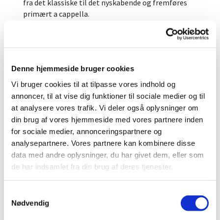
fra det klassiske til det nyskabende og fremføres
primært a cappella.
Koret ledes af dirigent Cille Buch, uddannet sanger
og kordirigent, hvis passionerede og levende
tilgang til musikken præger ensemblets
kunstneriske udtryk. Under hendes ledelse
Denne hjemmeside bruger cookies
udfordres sangerne til konstant at udvikle sig,
Vi bruger cookies til at tilpasse vores indhold og
samtidig med at fællesskab, tillid og sangglæde
annoncer, til at vise dig funktioner til sociale medier og til
står i centrum.
at analysere vores trafik. Vi deler også oplysninger om
SUONA er drevet af frivillighed og engagement.
din brug af vores hjemmeside med vores partnere inden
Sangerne er med til at forme korets udvikling
for sociale medier, annonceringspartnere og
gennem et stærkt demokratisk fællesskab, hvor
analysepartnere. Vores partnere kan kombinere disse
ansvar, medbestemmelse og fælles ambitioner er
data med andre oplysninger, du har givet dem, eller som
en naturlig del af hverdagen. Det er netop denne
de har indsamlet fra din brug af deres tjenester.
kombination af kunstnerisk kvalitet, fælles
dedikation og menneskeligt nærvær, der gør
S
SUONA til meget mere end et kor - det er et
Nødvendig
a
fællesskab, hvor musikken får mennesker til at
m